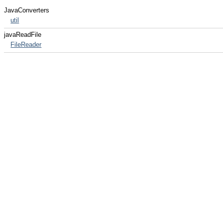
JavaConverters
util
javaReadFile
FileReader